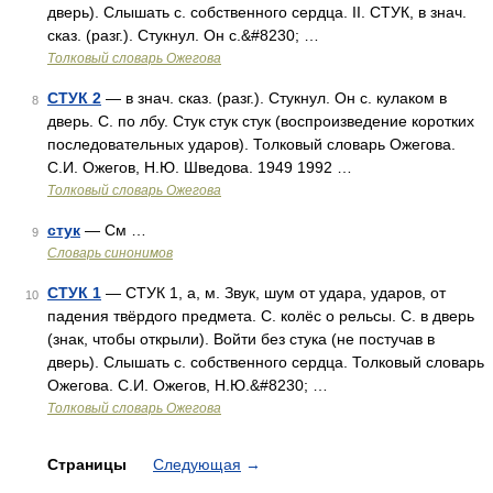
дверь). Слышать с. собственного сердца. II. СТУК, в знач.
сказ. (разг.). Стукнул. Он с.&#8230; …
Толковый словарь Ожегова
СТУК 2
— в знач. сказ. (разг.). Стукнул. Он с. кулаком в
8
дверь. С. по лбу. Стук стук стук (воспроизведение коротких
последовательных ударов). Толковый словарь Ожегова.
С.И. Ожегов, Н.Ю. Шведова. 1949 1992 …
Толковый словарь Ожегова
стук
— См …
9
Словарь синонимов
СТУК 1
— СТУК 1, а, м. Звук, шум от удара, ударов, от
10
падения твёрдого предмета. С. колёс о рельсы. С. в дверь
(знак, чтобы открыли). Войти без стука (не постучав в
дверь). Слышать с. собственного сердца. Толковый словарь
Ожегова. С.И. Ожегов, Н.Ю.&#8230; …
Толковый словарь Ожегова
Страницы
Следующая
→