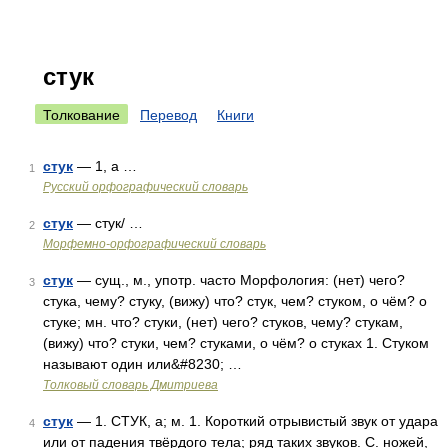
стук
Толкование
Перевод
Книги
стук
— 1, а …
1
Русский орфографический словарь
стук
— стук/ …
2
Морфемно-орфографический словарь
стук
— сущ., м., употр. часто Морфология: (нет) чего?
3
стука, чему? стуку, (вижу) что? стук, чем? стуком, о чём? о
стуке; мн. что? стуки, (нет) чего? стуков, чему? стукам,
(вижу) что? стуки, чем? стуками, о чём? о стуках 1. Стуком
называют один или&#8230; …
Толковый словарь Дмитриева
стук
— 1. СТУК, а; м. 1. Короткий отрывистый звук от удара
4
или от падения твёрдого тела; ряд таких звуков. С. ножей,