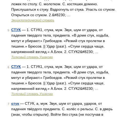
ложек по столу. С. молотком. С. костяшек домино.
Прислушаться к стуку. Вздрогнуть от стука. Упасть со стуком.
Открыться со стуком. 2.&#8230; …
Энциклопедический словарь
СТУК
— 1. СТУК1, стука, муж. Звук, шум от удара, от
5
падения твердого тела, предмета. «В доме стук, ходьба,
метут и убирают.» Грибоедов. «Резкий стук пролетки в
тишине.» Брюсов. || Удар (разг.). «Стуки сердца чаще,
напряженней взгляд.» А.Блок. 2. СТУК2&#8230; …
Толковый словарь Ушакова
СТУК
— 1. СТУК1, стука, муж. Звук, шум от удара, от
6
падения твердого тела, предмета. «В доме стук, ходьба,
метут и убирают.» Грибоедов. «Резкий стук пролетки в
тишине.» Брюсов. || Удар (разг.). «Стуки сердца чаще,
напряженней взгляд.» А.Блок. 2. СТУК2&#8230; …
Толковый словарь Ушакова
стук
— СТУК, а, муж. Звук, шум от удара, ударов, от
7
падения твёрдого предмета. С. колёс о рельсы. С. в дверь
(знак, чтобы открыли). Войти без стука (не постучав в